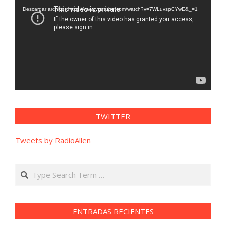
vídeo
Descargar archivo: https://www.youtube.com/watch?v=7WLuvspCYwE&_=1
TWITTER
Tweets by RadioAllen
Search
ENTRADAS RECIENTES