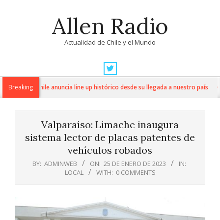
Skip
Allen Radio
to
content
Actualidad de Chile y el Mundo
Primary
Navigation
amfields Chile anuncia line up histórico desde su llegada a nuestro país
Breaking
Cuba
Menu
Valparaíso: Limache inaugura
sistema lector de placas patentes de
vehículos robados
BY:
ADMINWEB
ON:
25 DE ENERO DE 2023
IN:
LOCAL
WITH:
0 COMMENTS