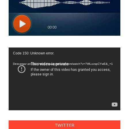
Reproductor
Code 150: Unknown error.
de
vídeo
Descargar archivo: https://www.youtube.com/watch?v=7WLuvspCYwE&_=1
TWITTER