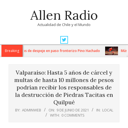
Skip
Allen Radio
to
content
Actualidad de Chile y el Mundo
Primary
Navigation
tensos trabajos de despeje en paso fronterizo Pino Hachado
Breaking
Música:
Menu
Valparaíso: Hasta 5 años de cárcel y
multas de hasta 10 millones de pesos
podrían recibir los responsables de
la destrucción de Piedras Tacitas en
Quilpué
BY:
ADMINWEB
ON:
9 DE JUNIO DE 2021
IN:
LOCAL
WITH:
0 COMMENTS