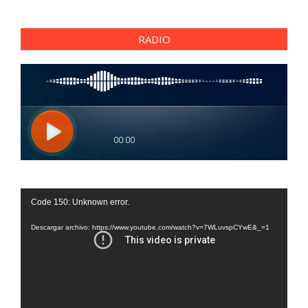
RADIO
Reproductor
Code 150: Unknown error.
de
vídeo
Descargar archivo: https://www.youtube.com/watch?v=7WLuvspCYwE&_=1