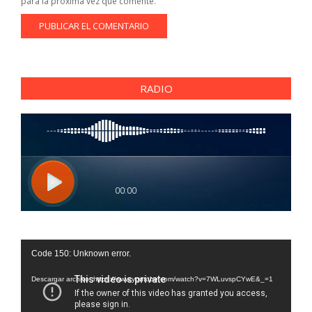
para la próxima vez que comente.
RADIO
Reproductor
Code 150: Unknown error.
de
vídeo
Descargar archivo: https://www.youtube.com/watch?v=7WLuvspCYwE&_=1