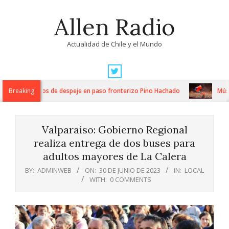
Skip
Allen Radio
to
content
Actualidad de Chile y el Mundo
Primary
Navigation
tensos trabajos de despeje en paso fronterizo Pino Hachado
Breaking
Música:
Menu
Valparaíso: Gobierno Regional
realiza entrega de dos buses para
adultos mayores de La Calera
BY:
ADMINWEB
ON:
30 DE JUNIO DE 2023
IN:
LOCAL
WITH:
0 COMMENTS