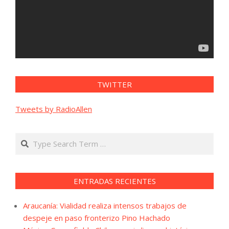
TWITTER
Tweets by RadioAllen
Search
ENTRADAS RECIENTES
Araucanía: Vialidad realiza intensos trabajos de
despeje en paso fronterizo Pino Hachado