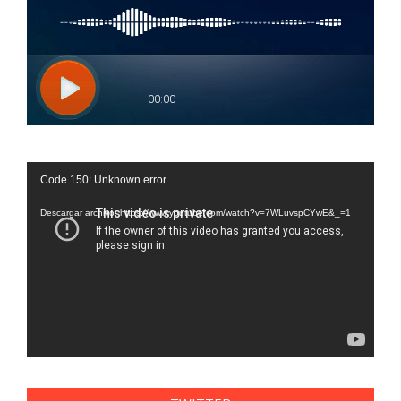
Reproductor
Code 150: Unknown error.
de
vídeo
Descargar archivo: https://www.youtube.com/watch?v=7WLuvspCYwE&_=1