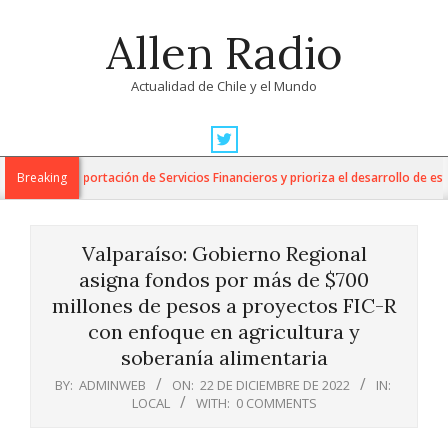
Skip
Allen Radio
to
content
Actualidad de Chile y el Mundo
Primary
Navigation
ara la Exportación de Servicios Financieros y prioriza el desarrollo de esta in
Breaking
Menu
Valparaíso: Gobierno Regional
asigna fondos por más de $700
millones de pesos a proyectos FIC-R
con enfoque en agricultura y
soberanía alimentaria
BY:
ADMINWEB
ON:
22 DE DICIEMBRE DE 2022
IN:
LOCAL
WITH:
0 COMMENTS