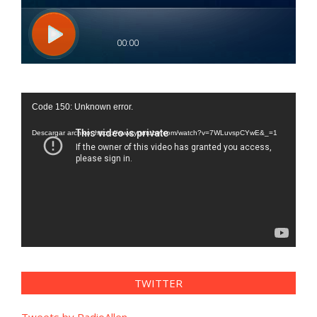
Reproductor
Code 150: Unknown error.
de
vídeo
Descargar archivo: https://www.youtube.com/watch?v=7WLuvspCYwE&_=1
TWITTER