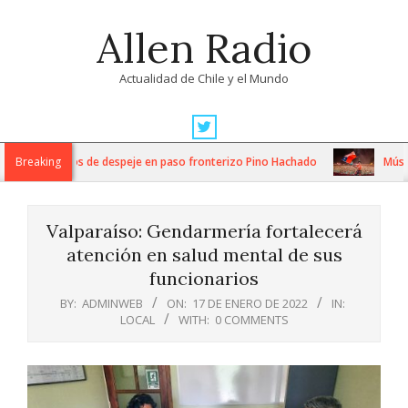
Skip
Allen Radio
to
content
Actualidad de Chile y el Mundo
Primary
Navigation
ensos trabajos de despeje en paso fronterizo Pino Hachado
Breaking
Música: 
Menu
Valparaíso: Gendarmería fortalecerá
atención en salud mental de sus
funcionarios
BY:
ADMINWEB
ON:
17 DE ENERO DE 2022
IN:
LOCAL
WITH:
0 COMMENTS