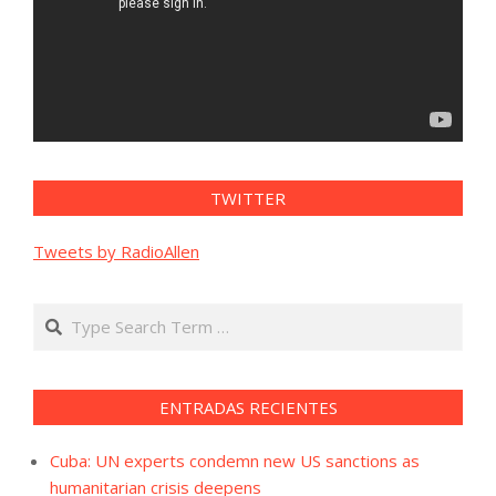
TWITTER
Tweets by RadioAllen
Search
ENTRADAS RECIENTES
Cuba: UN experts condemn new US sanctions as
humanitarian crisis deepens