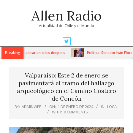
Skip
Allen Radio
to
content
Actualidad de Chile y el Mundo
Primary
Navigation
ons as humanitarian crisis deepens
Breaking
Política: Senador Iván Flores
Menu
Valparaíso: Este 2 de enero se
pavimentará el tramo del hallazgo
arqueológico en el Camino Costero
de Concón
BY:
ADMINWEB
ON:
1 DE ENERO DE 2024
IN:
LOCAL
WITH:
0 COMMENTS