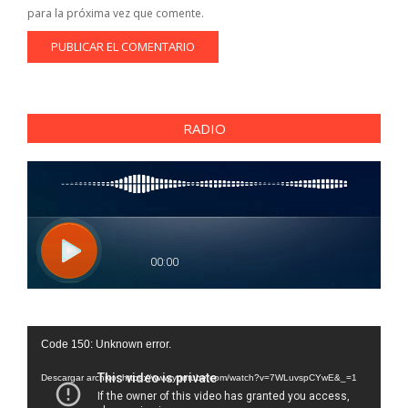
para la próxima vez que comente.
RADIO
Reproductor
Code 150: Unknown error.
de
vídeo
Descargar archivo: https://www.youtube.com/watch?v=7WLuvspCYwE&_=1