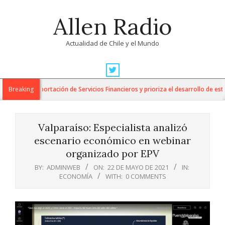
Skip
Allen Radio
to
content
Actualidad de Chile y el Mundo
Primary
Navigation
para la Exportación de Servicios Financieros y prioriza el desarrollo de esta i
Breaking
Menu
Valparaíso: Especialista analizó
escenario económico en webinar
organizado por EPV
BY:
ADMINWEB
ON:
22 DE MAYO DE 2021
IN:
ECONOMÍA
WITH:
0 COMMENTS