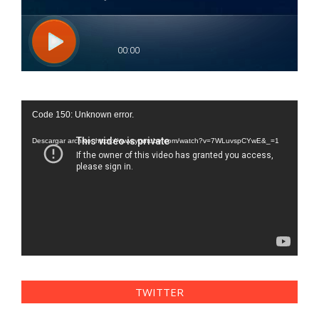
Reproductor
Code 150: Unknown error.
de
vídeo
Descargar archivo: https://www.youtube.com/watch?v=7WLuvspCYwE&_=1
TWITTER