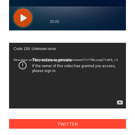
Reproductor
Code 150: Unknown error.
de
vídeo
Descargar archivo: https://www.youtube.com/watch?v=7WLuvspCYwE&_=1
TWITTER