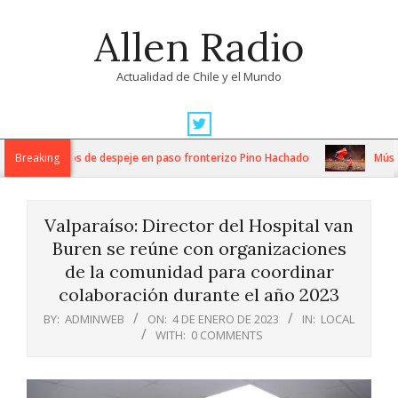
Skip
Allen Radio
to
content
Actualidad de Chile y el Mundo
Primary
Navigation
ensos trabajos de despeje en paso fronterizo Pino Hachado
Breaking
Música: 
Menu
Valparaíso: Director del Hospital van
Buren se reúne con organizaciones
de la comunidad para coordinar
colaboración durante el año 2023
BY:
ADMINWEB
ON:
4 DE ENERO DE 2023
IN:
LOCAL
WITH:
0 COMMENTS