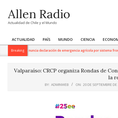
Skip
Allen Radio
to
content
Actualidad de Chile y el Mundo
ACTUALIDAD
PAÍS
MUNDO
CIENCIA
ECONOM
Primary
Navigation
e Agricultura anuncia declaración de emergencia agrícola por sistema frontal 
Breaking
Menu
Valparaíso: CRCP organiza Rondas de Co
la r
BY:
ADMINWEB
ON:
20 DE SEPTIEMBRE DE 