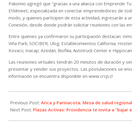
Pakomio agregó que “gracias a una alianza con Emprende Tu 
EtMmeet, especializada en conectar emprendedores de todo 
modo, y quienes participen de esta actividad, ingresarán a 
Conexión, desde donde podrán solicitar reuniones con las e
Entre quienes ya confirmaron su participación destacan: Inmob
Viña Park; SOCIBER; Ulog; Establecimientos California; Hoster
Kovacs; Inacap; Azedán; Biofilia; Autotruck Center e Hippoca
Las reuniones virtuales tendrán 20 minutos de duración y s
presentar y vender sus proyectos. Las postulaciones se enc
información se encuentra disponible en www.crcp.cl
2021-
09-
Previous Post:
Arica y Parinacota: Mesa de salud regiona
20
Next Post:
Plazas Activas: Providencia te invita a “bajar