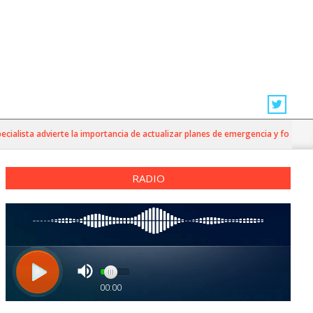
lista advierte la importancia de actualizar planes de emergencia y fortalecer l
RADIO