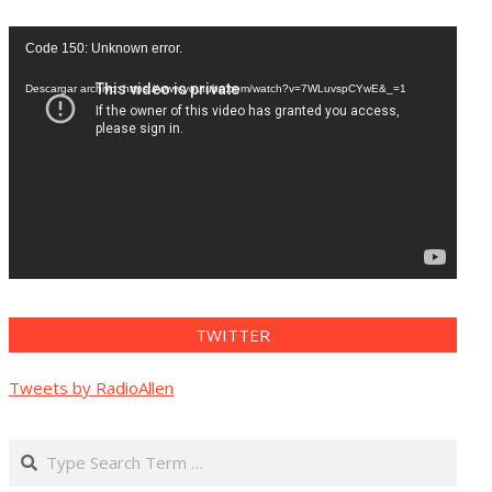
Reproductor
Code 150: Unknown error.
de
vídeo
Descargar archivo: https://www.youtube.com/watch?v=7WLuvspCYwE&_=1
TWITTER
Tweets by RadioAllen
Search