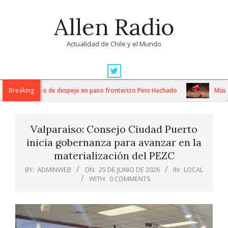
Skip
Allen Radio
to
content
Actualidad de Chile y el Mundo
Primary
Navigation
nsos trabajos de despeje en paso fronterizo Pino Hachado
Breaking
Música: C
Menu
Valparaíso: Consejo Ciudad Puerto
inicia gobernanza para avanzar en la
materialización del PEZC
BY:
ADMINWEB
ON:
25 DE JUNIO DE 2026
IN:
LOCAL
WITH:
0 COMMENTS