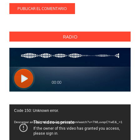
RADIO
Reproductor
Code 150: Unknown error.
de
vídeo
Descargar archivo: https://www.youtube.com/watch?v=7WLuvspCYwE&_=1