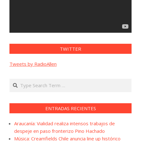
TWITTER
Tweets by RadioAllen
Search
ENTRADAS RECIENTES
Araucanía: Vialidad realiza intensos trabajos de
despeje en paso fronterizo Pino Hachado
Música: Creamfields Chile anuncia line up histórico