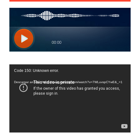
Reproductor
Code 150: Unknown error.
de
vídeo
Descargar archivo: https://www.youtube.com/watch?v=7WLuvspCYwE&_=1