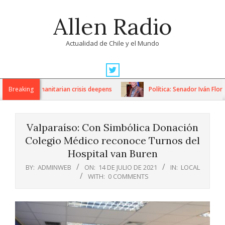
Skip
Allen Radio
to
content
Actualidad de Chile y el Mundo
Primary
Navigation
ons as humanitarian crisis deepens
Breaking
Política: Senador Iván Flores 
Menu
Valparaíso: Con Simbólica Donación
Colegio Médico reconoce Turnos del
Hospital van Buren
BY:
ADMINWEB
ON:
14 DE JULIO DE 2021
IN:
LOCAL
WITH:
0 COMMENTS