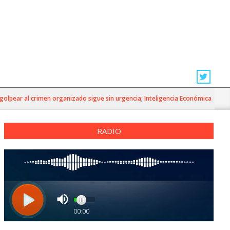
ar al crimen organizado sigue sin urgencia; Inteligencia Económica»
RADIO