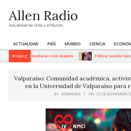
Skip
Allen Radio
to
content
Actualidad de Chile y el Mundo
ACTUALIDAD
PAÍS
MUNDO
CIENCIA
ECONOM
Primary
Navigation
tions as humanitarian crisis deepens
Breaking
Política: Senador Iván Flor
Menu
Valparaíso: Comunidad académica, activis
en la Universidad de Valparaíso para r
BY:
ADMINWEB
ON:
23 DE NOVIEMBRE D