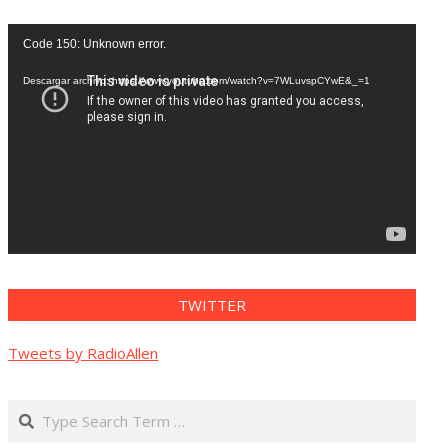
Reproductor
Code 150: Unknown error.
de
vídeo
Descargar archivo: https://www.youtube.com/watch?v=7WLuvspCYwE&_=1
TWITTER
Tweets by RadioAllen
Search