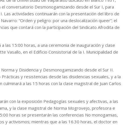
CIAE de la Universidad de Valparaíso ubicado en Blanco 1931,
n el conversatorio Desmonogamizando desde el Sur I, para
. Las actividades continuarán con la presentación del libro de
avarro: “Orden y peligro: por una deslocalización queer”; el
ncias que contará con la participación del Sindicato Afrodita de
á a las 15:00 horas, a una ceremonia de inauguración y clase
tte Vasallo, en el Edificio Consistorial de la I. Municipalidad de
ue Norma y Disidencia y Desmonogamizando desde el Sur II.
Prácticas y resistencias desde las disidencias sexuales, y a la
n culminará a las 15 horas con la clase magistral de Juan Carlos
rán con la exposición Pedagogías sexuales y afectivas, a las
drama, y la clase magistral de Norma Mogrovejo, profesora e
15:00 horas se presentarán las conferencias No monogamias,
s y activismos; mientras que a las 16.30 horas, el doctor en