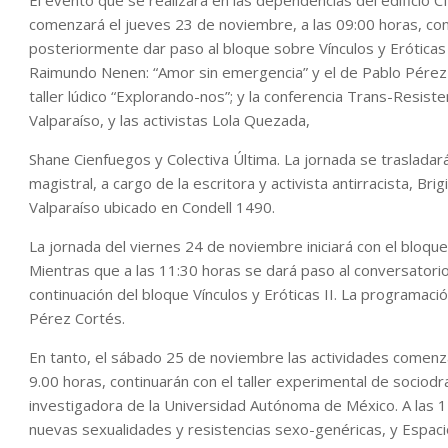
El evento que se realizará en las dependencias del edificio 
comenzará el jueves 23 de noviembre, a las 09:00 horas, co
posteriormente dar paso al bloque sobre Vínculos y Eróticas I
Raimundo Nenen: “Amor sin emergencia” y el de Pablo Pérez N
taller lúdico “Explorando-nos”; y la conferencia Trans-Resiste
Valparaíso, y las activistas Lola Quezada,
Shane Cienfuegos y Colectiva Última. La jornada se trasladar
magistral, a cargo de la escritora y activista antirracista, Brigi
Valparaíso ubicado en Condell 1490.
La jornada del viernes 24 de noviembre iniciará con el bloq
Mientras que a las 11:30 horas se dará paso al conversatorio 
continuación del bloque Vínculos y Eróticas II. La programació
Pérez Cortés.
En tanto, el sábado 25 de noviembre las actividades comenza
9.00 horas, continuarán con el taller experimental de socio
investigadora de la Universidad Autónoma de México. A las 
nuevas sexualidades y resistencias sexo-genéricas, y Espacio