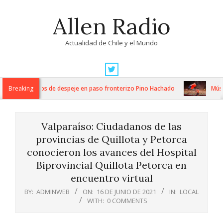
Skip
Allen Radio
to
content
Actualidad de Chile y el Mundo
Primary
Navigation
tensos trabajos de despeje en paso fronterizo Pino Hachado
Breaking
Música: 
Menu
Valparaíso: Ciudadanos de las
provincias de Quillota y Petorca
conocieron los avances del Hospital
Biprovincial Quillota Petorca en
encuentro virtual
BY:
ADMINWEB
ON:
16 DE JUNIO DE 2021
IN:
LOCAL
WITH:
0 COMMENTS