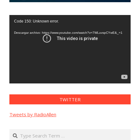
Reproductor
Code 150: Unknown error.
de
vídeo
Descargar archivo: https://www.youtube.com/watch?v=7WLuvspCYwE&_=1
TWITTER
Tweets by RadioAllen
Search