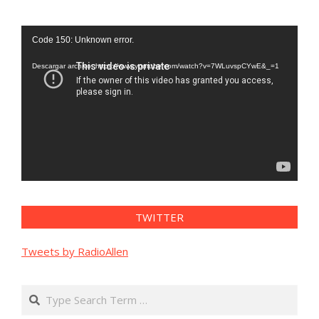
Reproductor
Code 150: Unknown error.
de
vídeo
Descargar archivo: https://www.youtube.com/watch?v=7WLuvspCYwE&_=1
TWITTER
Tweets by RadioAllen
Search