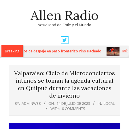
Skip
Allen Radio
to
content
Actualidad de Chile y el Mundo
Primary
Navigation
ntensos trabajos de despeje en paso fronterizo Pino Hachado
Breaking
Música
Menu
Valparaíso: Ciclo de Microconciertos
íntimos se toman la agenda cultural
en Quilpué durante las vacaciones
de invierno
BY:
ADMINWEB
ON:
14 DE JULIO DE 2023
IN:
LOCAL
WITH:
0 COMMENTS