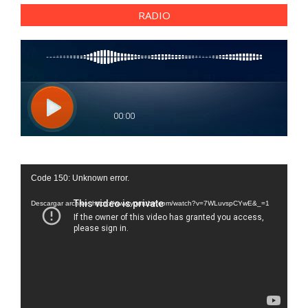
RADIO
Reproductor
Code 150: Unknown error.
de
vídeo
Descargar archivo: https://www.youtube.com/watch?v=7WLuvspCYwE&_=1