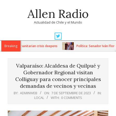
Skip
Allen Radio
to
content
Actualidad de Chile y el Mundo
Primary
Navigation
ons as humanitarian crisis deepens
Breaking
Política: Senador Iván Flores
Menu
Valparaíso: Alcaldesa de Quilpué y
Gobernador Regional visitan
Colliguay para conocer principales
demandas de vecinos y vecinas
BY:
ADMINWEB
ON:
7 DE SEPTIEMBRE DE 2023
IN:
LOCAL
WITH:
0 COMMENTS