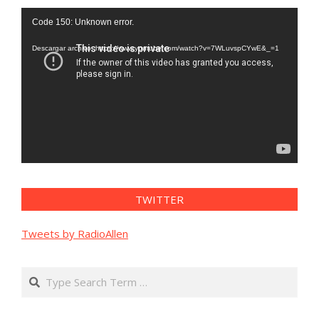
Reproductor
Code 150: Unknown error.
de
vídeo
Descargar archivo: https://www.youtube.com/watch?v=7WLuvspCYwE&_=1
TWITTER
Tweets by RadioAllen
Search