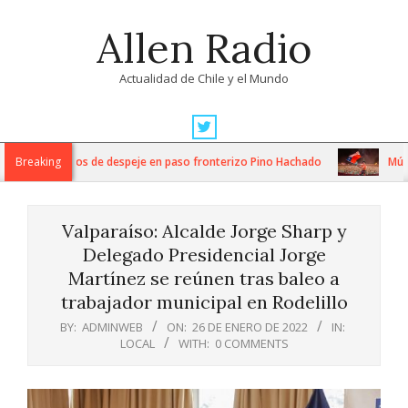
Skip
Allen Radio
to
content
Actualidad de Chile y el Mundo
Primary
Navigation
tensos trabajos de despeje en paso fronterizo Pino Hachado
Breaking
Música:
Menu
Valparaíso: Alcalde Jorge Sharp y
Delegado Presidencial Jorge
Martínez se reúnen tras baleo a
trabajador municipal en Rodelillo
BY:
ADMINWEB
ON:
26 DE ENERO DE 2022
IN:
LOCAL
WITH:
0 COMMENTS