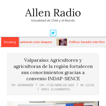
Skip
Allen Radio
to
content
Actualidad de Chile y el Mundo
Primary
Navigation
ns as humanitarian crisis deepens
Breaking
Política: Senador Iván Flores 
Menu
Valparaíso: Agricultores y
agricultoras de la región fortalecen
sus conocimientos gracias a
convenio INDAP-SENCE
BY:
ADMINWEB
ON:
17 DE ABRIL DE 2025
IN:
LOCAL
WITH:
0 COMMENTS