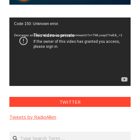
Reproductor
Code 150: Unknown error.
de
vídeo
Descargar archivo: https://www.youtube.com/watch?v=7WLuvspCYwE&_=1
TWITTER
Tweets by RadioAllen
Search