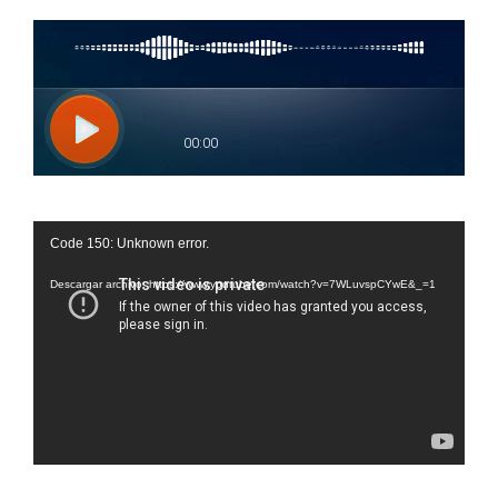
Reproductor
Code 150: Unknown error.
de
vídeo
Descargar archivo: https://www.youtube.com/watch?v=7WLuvspCYwE&_=1