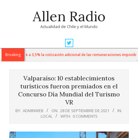
Skip
Allen Radio
to
content
Actualidad de Chile y el Mundo
Primary
Navigation
 sube de 1% a 3,5% la cotización adicional de las remuneraciones imponibles
Breaking
Menu
Valparaíso: 10 establecimientos
turísticos fueron premiados en el
Concurso Día Mundial del Turismo
VR
BY:
ADMINWEB
ON:
28 DE SEPTIEMBRE DE 2021
IN:
LOCAL
WITH:
0 COMMENTS