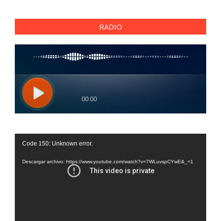
RADIO
Reproductor
Code 150: Unknown error.
de
vídeo
Descargar archivo: https://www.youtube.com/watch?v=7WLuvspCYwE&_=1