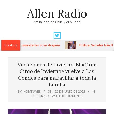
Skip
Allen Radio
to
content
Actualidad de Chile y el Mundo
Primary
Navigation
ctions as humanitarian crisis deepens
Breaking
Política: Senador Iván Flor
Menu
Vacaciones de Invierno: El «Gran
Circo de Invierno» vuelve a Las
Condes para maravillar a toda la
familia
BY:
ADMINWEB
ON:
22 DE JUNIO DE 2022
IN:
CULTURA
WITH:
0 COMMENTS