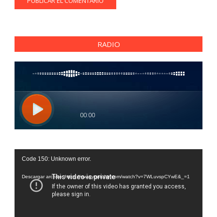
RADIO
Reproductor
Code 150: Unknown error.
de
vídeo
Descargar archivo: https://www.youtube.com/watch?v=7WLuvspCYwE&_=1