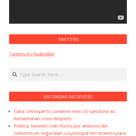
TWITTER
Tweets by RadioAllen
Search
ENTRADAS RECIENTES
Cuba: UN experts condemn new US sanctions as
humanitarian crisis deepens
Política: Senador Iván Flores por anuncios del
Gobierno en seguridad «La principal herramienta para