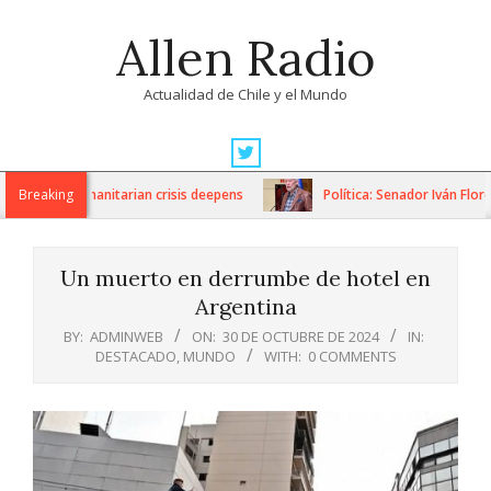
Skip
Allen Radio
to
content
Actualidad de Chile y el Mundo
Primary
Navigation
ons as humanitarian crisis deepens
Breaking
Política: Senador Iván Flores
Menu
Un muerto en derrumbe de hotel en
Argentina
BY:
ADMINWEB
ON:
30 DE OCTUBRE DE 2024
IN:
DESTACADO
,
MUNDO
WITH:
0 COMMENTS