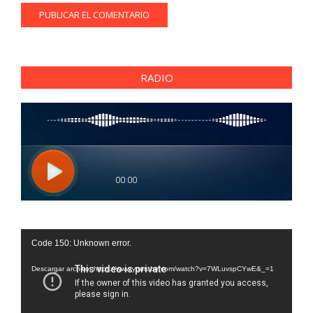
RADIO
Reproductor
Code 150: Unknown error.
de
vídeo
Descargar archivo: https://www.youtube.com/watch?v=7WLuvspCYwE&_=1