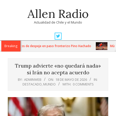
Skip
Allen Radio
to
content
Actualidad de Chile y el Mundo
Primary
Navigation
ntensos trabajos de despeje en paso fronterizo Pino Hachado
Breaking
Música
Menu
Trump advierte «no quedará nada»
si Irán no acepta acuerdo
BY:
ADMINWEB
ON:
18 DE MAYO DE 2026
IN:
DESTACADO
,
MUNDO
WITH:
0 COMMENTS