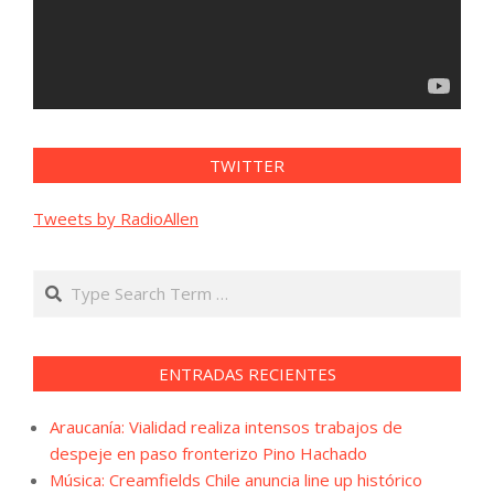
TWITTER
Tweets by RadioAllen
Search
ENTRADAS RECIENTES
Araucanía: Vialidad realiza intensos trabajos de
despeje en paso fronterizo Pino Hachado
Música: Creamfields Chile anuncia line up histórico