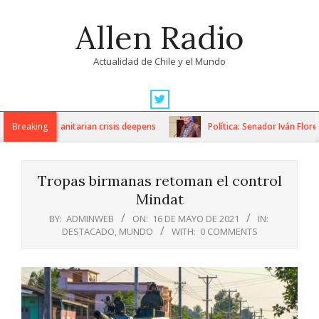
Skip
Allen Radio
to
content
Actualidad de Chile y el Mundo
Primary
Navigation
ons as humanitarian crisis deepens
Breaking
Política: Senador Iván Flores
Menu
Tropas birmanas retoman el control
Mindat
BY:
ADMINWEB
ON:
16 DE MAYO DE 2021
IN:
DESTACADO
,
MUNDO
WITH:
0 COMMENTS