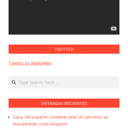
TWITTER
Tweets by RadioAllen
Search
ENTRADAS RECIENTES
Cuba: UN experts condemn new US sanctions as
humanitarian crisis deepens