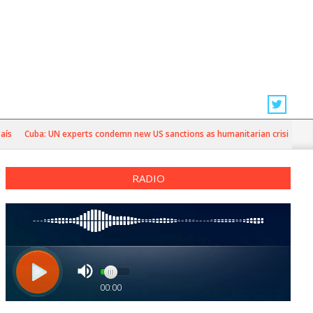
Cuba: UN experts condemn new US sanctions as humanitarian crisis deepens
RADIO