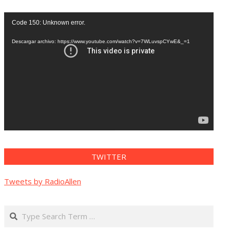
Reproductor
Code 150: Unknown error.
de
vídeo
Descargar archivo: https://www.youtube.com/watch?v=7WLuvspCYwE&_=1
TWITTER
Tweets by RadioAllen
Search