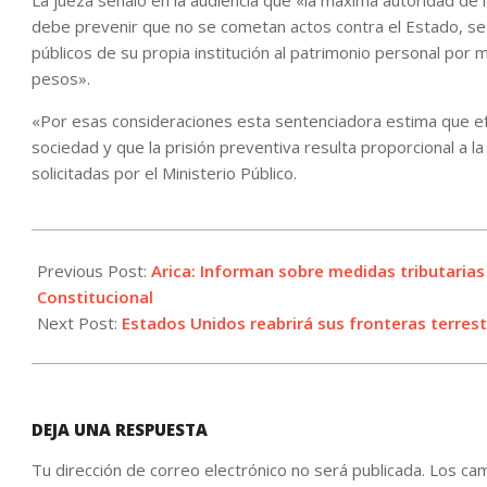
La jueza señaló en la audiencia que «la máxima autoridad de l
debe prevenir que no se cometan actos contra el Estado, s
públicos de su propia institución al patrimonio personal por
pesos».
«Por esas consideraciones esta sentenciadora estima que efe
sociedad y que la prisión preventiva resulta proporcional a la
solicitadas por el Ministerio Público.
2021-
10-
Previous Post:
Arica: Informan sobre medidas tributarias
15
Constitucional
Next Post:
Estados Unidos reabrirá sus fronteras terrest
DEJA UNA RESPUESTA
Tu dirección de correo electrónico no será publicada.
Los cam