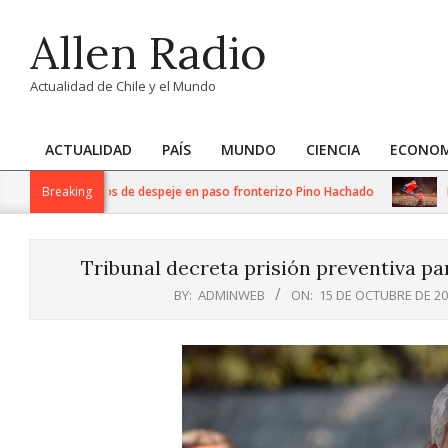
Skip
Allen Radio
to
content
Actualidad de Chile y el Mundo
ACTUALIDAD
PAÍS
MUNDO
CIENCIA
ECONOM
Primary
Navigation
intensos trabajos de despeje en paso fronterizo Pino Hachado
Breaking
Músic
Menu
Tribunal decreta prisión preventiva pa
BY:
ADMINWEB
ON:
15 DE OCTUBRE DE 2