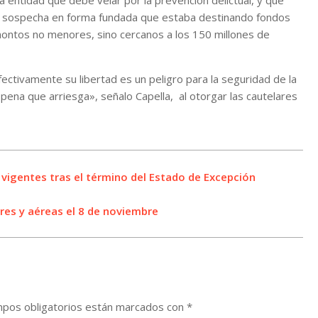
a entidad que debe velar por la prevención delictual, y que
e sospecha en forma fundada que estaba destinando fondos
 montos no menores, sino cercanos a los 150 millones de
ctivamente su libertad es un peligro para la seguridad de la
 pena que arriesga», señalo Capella, al otorgar las cautelares
 vigentes tras el término del Estado de Excepción
res y aéreas el 8 de noviembre
pos obligatorios están marcados con
*