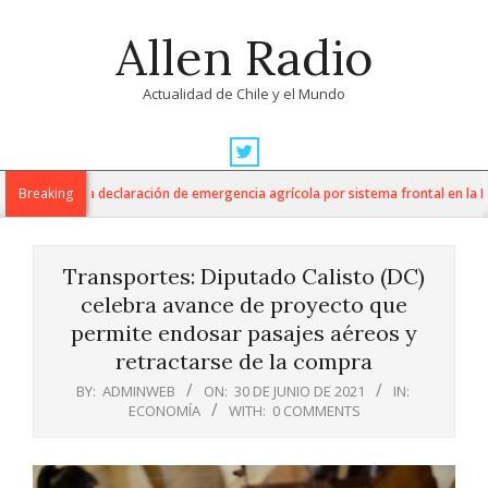
Skip
Allen Radio
to
content
Actualidad de Chile y el Mundo
Primary
Navigation
tura anuncia declaración de emergencia agrícola por sistema frontal en la Reg
Breaking
Menu
Transportes: Diputado Calisto (DC)
celebra avance de proyecto que
permite endosar pasajes aéreos y
retractarse de la compra
BY:
ADMINWEB
ON:
30 DE JUNIO DE 2021
IN:
ECONOMÍA
WITH:
0 COMMENTS