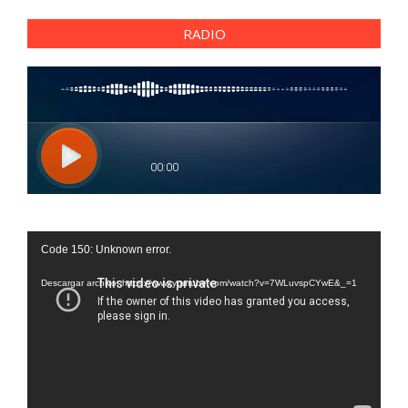
RADIO
Reproductor
Code 150: Unknown error.
de
vídeo
Descargar archivo: https://www.youtube.com/watch?v=7WLuvspCYwE&_=1