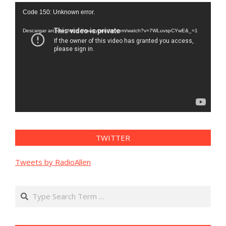
Reproductor
Code 150: Unknown error.
de
vídeo
Descargar archivo: https://www.youtube.com/watch?v=7WLuvspCYwE&_=1
TWITTER
Tweets by RadioAllen
Search