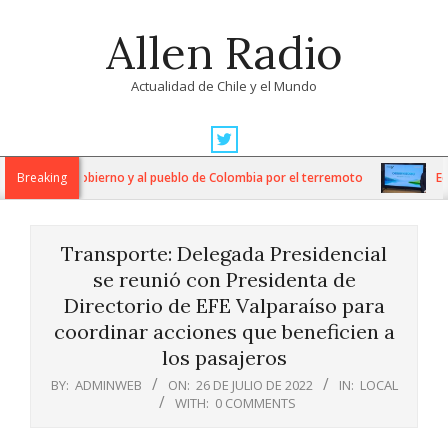
Skip
Allen Radio
to
content
Actualidad de Chile y el Mundo
Primary
Navigation
daridad al Gobierno y al pueblo de Colombia por el terremoto
Breaking
Econ
Menu
Transporte: Delegada Presidencial
se reunió con Presidenta de
Directorio de EFE Valparaíso para
coordinar acciones que beneficien a
los pasajeros
BY:
ADMINWEB
ON:
26 DE JULIO DE 2022
IN:
LOCAL
WITH:
0 COMMENTS