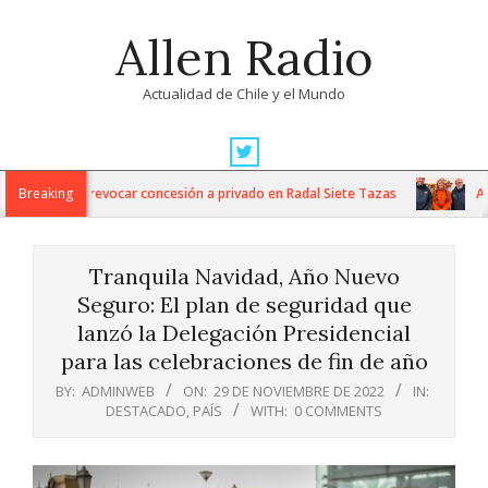
Skip
Allen Radio
to
content
Actualidad de Chile y el Mundo
Primary
Navigation
 Nacionales revocar concesión a privado en Radal Siete Tazas
Breaking
Arau
Menu
Tranquila Navidad, Año Nuevo
Seguro: El plan de seguridad que
lanzó la Delegación Presidencial
para las celebraciones de fin de año
BY:
ADMINWEB
ON:
29 DE NOVIEMBRE DE 2022
IN:
DESTACADO
,
PAÍS
WITH:
0 COMMENTS