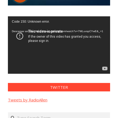
Reproductor
Code 150: Unknown error.
de
vídeo
Descargar archivo: https://www.youtube.com/watch?v=7WLuvspCYwE&_=1
TWITTER
Tweets by RadioAllen
Search