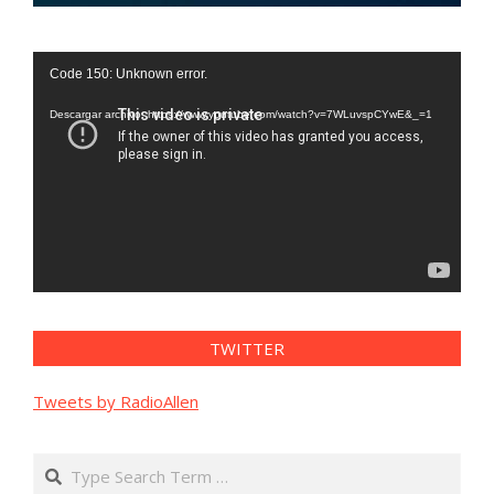
Reproductor
Code 150: Unknown error.
de
vídeo
Descargar archivo: https://www.youtube.com/watch?v=7WLuvspCYwE&_=1
TWITTER
Tweets by RadioAllen
Search