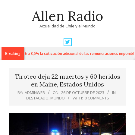
Skip
Allen Radio
to
content
Actualidad de Chile y el Mundo
Primary
Navigation
o sube de 1% a 3,5% la cotización adicional de las remuneraciones imponibles
Breaking
Menu
Tiroteo deja 22 muertos y 60 heridos
en Maine, Estados Unidos
BY:
ADMINWEB
ON:
26 DE OCTUBRE DE 2023
IN:
DESTACADO
,
MUNDO
WITH:
0 COMMENTS