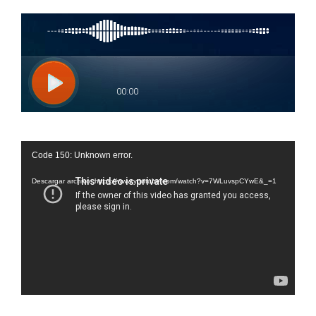
Reproductor
Code 150: Unknown error.
de
vídeo
Descargar archivo: https://www.youtube.com/watch?v=7WLuvspCYwE&_=1