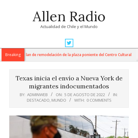
Skip
Allen Radio
to
content
Actualidad de Chile y el Mundo
Primary
Navigation
AM inician plan de remodelación de la plaza poniente del Centro Cultural
Breaking
Menu
Texas inicia el envío a Nueva York de
migrantes indocumentados
BY:
ADMINWEB
ON:
5 DE AGOSTO DE 2022
IN:
DESTACADO
,
MUNDO
WITH:
0 COMMENTS