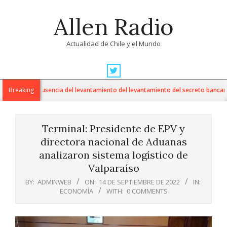
Skip
Allen Radio
to
content
Actualidad de Chile y el Mundo
Primary
Navigation
 cuestiona ausencia del levantamiento del levantamiento del secreto bancario e
Breaking
Menu
Terminal: Presidente de EPV y
directora nacional de Aduanas
analizaron sistema logístico de
Valparaíso
BY:
ADMINWEB
ON:
14 DE SEPTIEMBRE DE 2022
IN:
ECONOMÍA
WITH:
0 COMMENTS