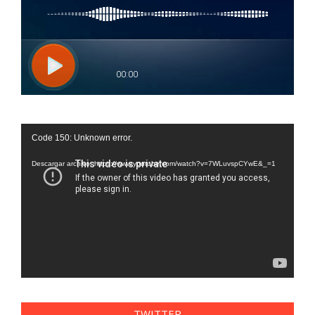
Reproductor
Code 150: Unknown error.
de
vídeo
Descargar archivo: https://www.youtube.com/watch?v=7WLuvspCYwE&_=1
TWITTER