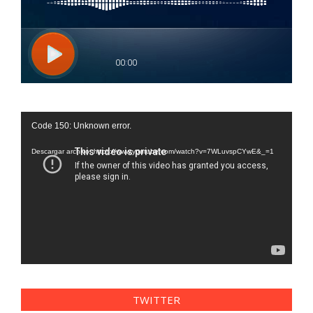
Reproductor
Code 150: Unknown error.
de
vídeo
Descargar archivo: https://www.youtube.com/watch?v=7WLuvspCYwE&_=1
TWITTER