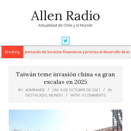
Skip
Allen Radio
to
content
Actualidad de Chile y el Mundo
Primary
Navigation
 para la Exportación de Servicios Financieros y prioriza el desarrollo de esta i
Breaking
Menu
Taiwán teme invasión china «a gran
escala» en 2025
BY:
ADMINWEB
ON:
6 DE OCTUBRE DE 2021
IN:
DESTACADO
,
MUNDO
WITH:
0 COMMENTS