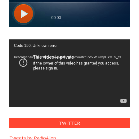
Reproductor
Code 150: Unknown error.
de
vídeo
Descargar archivo: https://www.youtube.com/watch?v=7WLuvspCYwE&_=1
TWITTER
Tweets by RadioAllen