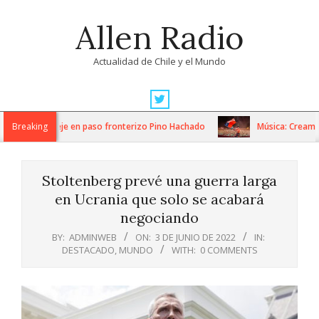
Skip
Allen Radio
to
content
Actualidad de Chile y el Mundo
Primary
Navigation
bajos de despeje en paso fronterizo Pino Hachado
Breaking
Música: Creamfield
Menu
Stoltenberg prevé una guerra larga
en Ucrania que solo se acabará
negociando
BY:
ADMINWEB
ON:
3 DE JUNIO DE 2022
IN:
DESTACADO
,
MUNDO
WITH:
0 COMMENTS