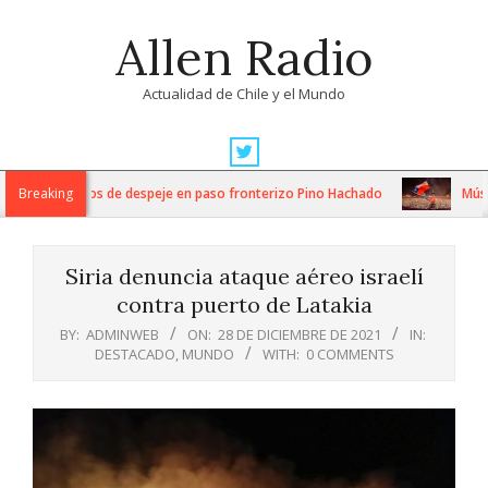
Skip
Allen Radio
to
content
Actualidad de Chile y el Mundo
Primary
Navigation
tensos trabajos de despeje en paso fronterizo Pino Hachado
Breaking
Música:
Menu
Siria denuncia ataque aéreo israelí
contra puerto de Latakia
BY:
ADMINWEB
ON:
28 DE DICIEMBRE DE 2021
IN:
DESTACADO
,
MUNDO
WITH:
0 COMMENTS