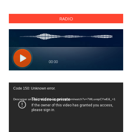
RADIO
Reproductor
Code 150: Unknown error.
de
vídeo
Descargar archivo: https://www.youtube.com/watch?v=7WLuvspCYwE&_=1