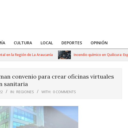
ÍA
CULTURA
LOCAL
DEPORTES
OPINIÓN
n la Región de La Araucanía
Incendio químico en Quilicura: Especia
an convenio para crear oficinas virtuales
n sanitaria
22
IN:
REGIONES
WITH:
0 COMMENTS