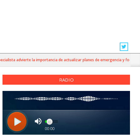
lista advierte la importancia de actualizar planes de emergencia y fortalecer la
RADIO