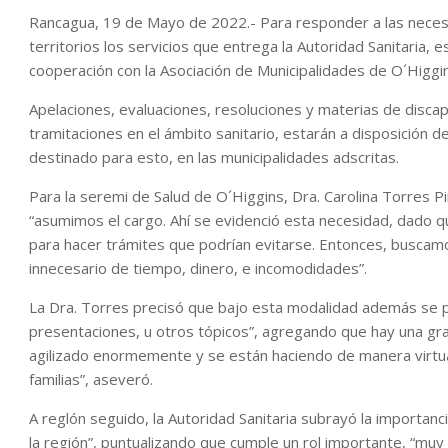
Rancagua, 19 de Mayo de 2022.- Para responder a las neces
territorios los servicios que entrega la Autoridad Sanitaria, 
cooperación con la Asociación de Municipalidades de O´Higg
Apelaciones, evaluaciones, resoluciones y materias de disca
tramitaciones en el ámbito sanitario, estarán a disposición d
destinado para esto, en las municipalidades adscritas.
Para la seremi de Salud de O´Higgins, Dra. Carolina Torres P
“asumimos el cargo. Ahí se evidenció esta necesidad, dado 
para hacer trámites que podrían evitarse. Entonces, buscamos
innecesario de tiempo, dinero, e incomodidades”.
La Dra. Torres precisó que bajo esta modalidad además se p
presentaciones, u otros tópicos”, agregando que hay una gr
agilizado enormemente y se están haciendo de manera virtua
familias”, aseveró.
A reglón seguido, la Autoridad Sanitaria subrayó la importanc
la región”, puntualizando que cumple un rol importante, “mu