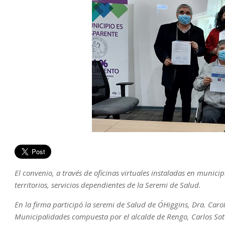
El convenio, a través de oficinas virtuales instaladas en munici
territorios, servicios dependientes de la Seremi de Salud.
En la firma participó la seremi de Salud de O´Higgins, Dra. Carol
Municipalidades compuesta por el alcalde de Rengo, Carlos Soto