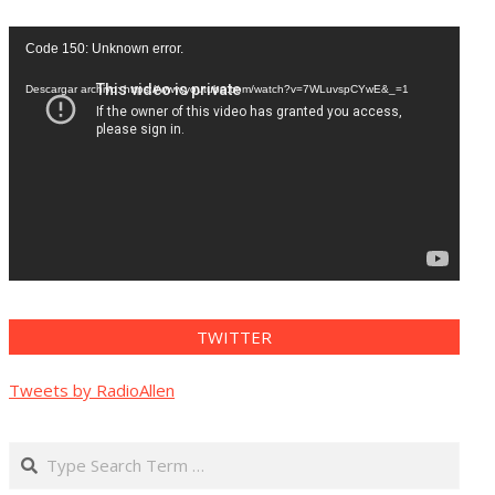
Reproductor
Code 150: Unknown error.
de
vídeo
Descargar archivo: https://www.youtube.com/watch?v=7WLuvspCYwE&_=1
TWITTER
Tweets by RadioAllen
Search