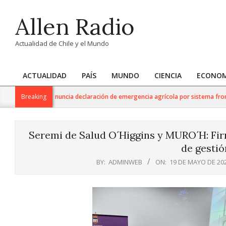
Skip
Allen Radio
to
content
Actualidad de Chile y el Mundo
ACTUALIDAD
PAÍS
MUNDO
CIENCIA
ECONOM
Primary
Navigation
e Agricultura anuncia declaración de emergencia agrícola por sistema frontal e
Breaking
Menu
Seremi de Salud O´Higgins y MURO´H: Firm
de gestió
BY:
ADMINWEB
ON:
19 DE MAYO DE 20