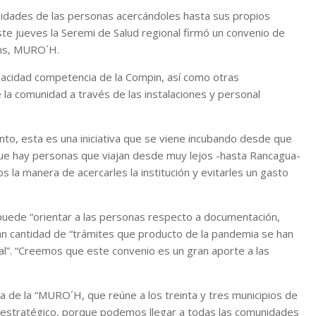
idades de las personas acercándoles hasta sus propios
este jueves la Seremi de Salud regional firmó un convenio de
ins, MURO´H.
pacidad competencia de la Compin, así como otras
e la comunidad a través de las instalaciones y personal
into, esta es una iniciativa que se viene incubando desde que
que hay personas que viajan desde muy lejos -hasta Rancagua-
 la manera de acercarles la institución y evitarles un gasto
uede “orientar a las personas respecto a documentación,
an cantidad de “trámites que producto de la pandemia se han
l”. “Creemos que este convenio es un gran aporte a las
ia de la “MURO´H, que reúne a los treinta y tres municipios de
y estratégico, porque podemos llegar a todas las comunidades