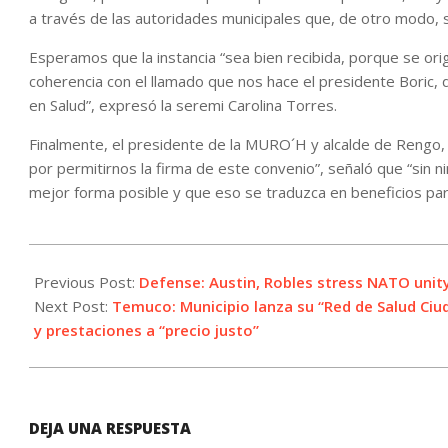
a través de las autoridades municipales que, de otro modo, 
Esperamos que la instancia “sea bien recibida, porque se ori
coherencia con el llamado que nos hace el presidente Boric, 
en Salud”, expresó la seremi Carolina Torres.
Finalmente, el presidente de la MURO´H y alcalde de Rengo, C
por permitirnos la firma de este convenio”, señaló que “sin
mejor forma posible y que eso se traduzca en beneficios par
2022-
05-
Previous Post:
Defense: Austin, Robles stress NATO uni
19
Next Post:
Temuco: Municipio lanza su “Red de Salud Ci
y prestaciones a “precio justo”
DEJA UNA RESPUESTA