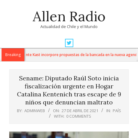
Skip
Allen Radio
to
content
Actualidad de Chile y el Mundo
Primary
Navigation
n que Presidente Kast incorpore propuestas de la bancada en la nueva agenda 
Breaking
Menu
Sename: Diputado Raúl Soto inicia
fiscalización urgente en Hogar
Catalina Kentenich tras escape de 9
niños que denuncian maltrato
BY:
ADMINWEB
ON:
27 DE ABRIL DE 2021
IN:
PAÍS
WITH:
0 COMMENTS