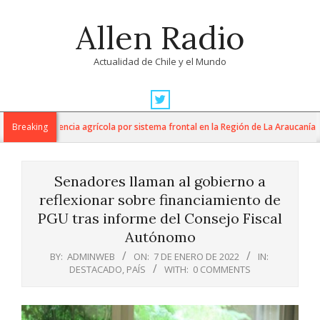
Skip
Allen Radio
to
content
Actualidad de Chile y el Mundo
Primary
Navigation
n de emergencia agrícola por sistema frontal en la Región de La Araucanía
Breaking
Menu
Senadores llaman al gobierno a
reflexionar sobre financiamiento de
PGU tras informe del Consejo Fiscal
Autónomo
BY:
ADMINWEB
ON:
7 DE ENERO DE 2022
IN:
DESTACADO
,
PAÍS
WITH:
0 COMMENTS