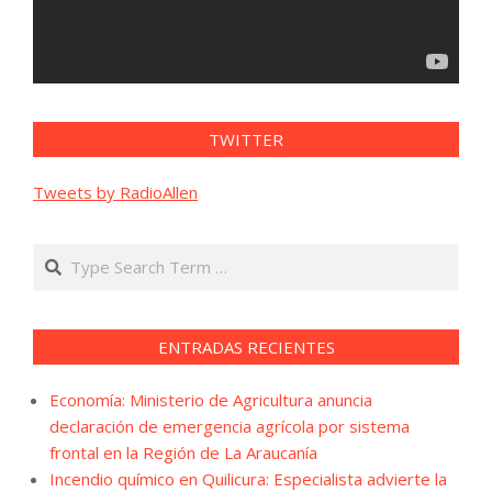
TWITTER
Tweets by RadioAllen
Search
ENTRADAS RECIENTES
Economía: Ministerio de Agricultura anuncia
declaración de emergencia agrícola por sistema
frontal en la Región de La Araucanía
Incendio químico en Quilicura: Especialista advierte la