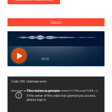
RADIO
Reproductor
Code 150: Unknown error.
de
vídeo
Descargar archivo: https://www.youtube.com/watch?v=7WLuvspCYwE&_=1