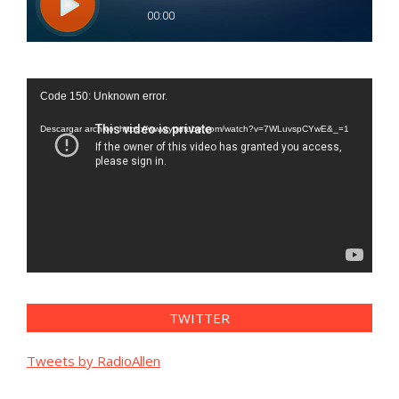
Reproductor
Code 150: Unknown error.
de
vídeo
Descargar archivo: https://www.youtube.com/watch?v=7WLuvspCYwE&_=1
TWITTER
Tweets by RadioAllen