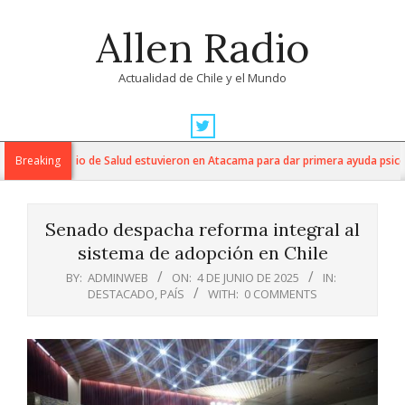
Skip
Allen Radio
to
content
Actualidad de Chile y el Mundo
Primary
Navigation
s del Servicio de Salud estuvieron en Atacama para dar primera ayuda psicológi
Breaking
Menu
Senado despacha reforma integral al
sistema de adopción en Chile
BY:
ADMINWEB
ON:
4 DE JUNIO DE 2025
IN:
DESTACADO
,
PAÍS
WITH:
0 COMMENTS