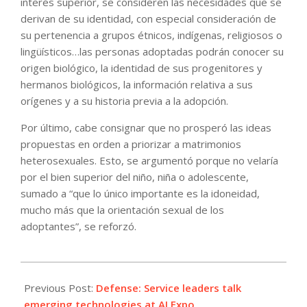
interés superior, se consideren las necesidades que se
derivan de su identidad, con especial consideración de
su pertenencia a grupos étnicos, indígenas, religiosos o
lingüísticos…las personas adoptadas podrán conocer su
origen biológico, la identidad de sus progenitores y
hermanos biológicos, la información relativa a sus
orígenes y a su historia previa a la adopción.
Por último, cabe consignar que no prosperó las ideas
propuestas en orden a priorizar a matrimonios
heterosexuales. Esto, se argumentó porque no velaría
por el bien superior del niño, niña o adolescente,
sumado a “que lo único importante es la idoneidad,
mucho más que la orientación sexual de los
adoptantes”, se reforzó.
2025-
06-
Previous Post:
Defense: Service leaders talk
04
emerging technologies at AI Expo