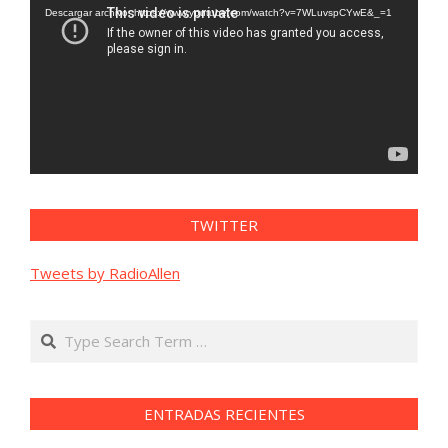
vídeo
Descargar archivo: https://www.youtube.com/watch?v=7WLuvspCYwE&_=1
TWITTER
Tweets by RadioAllen
Search
ENTRADAS RECIENTES