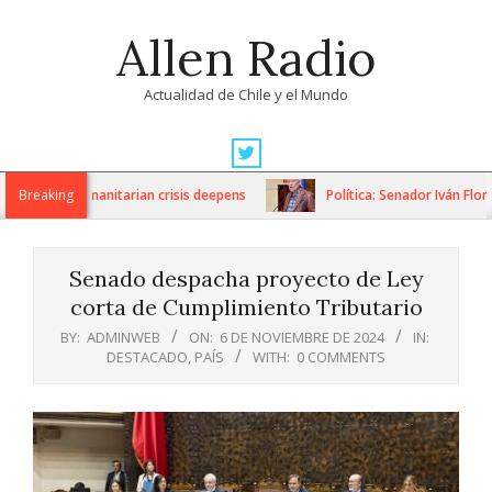
Skip
Allen Radio
to
content
Actualidad de Chile y el Mundo
Primary
Navigation
ons as humanitarian crisis deepens
Breaking
Política: Senador Iván Flores
Menu
Senado despacha proyecto de Ley
corta de Cumplimiento Tributario
BY:
ADMINWEB
ON:
6 DE NOVIEMBRE DE 2024
IN:
DESTACADO
,
PAÍS
WITH:
0 COMMENTS