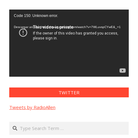
Reproductor
Code 150: Unknown error.
de
vídeo
Descargar archivo: https://www.youtube.com/watch?v=7WLuvspCYwE&_=1
TWITTER
Tweets by RadioAllen
Search