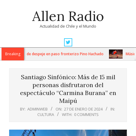
Skip
Allen Radio
to
content
Actualidad de Chile y el Mundo
Primary
Navigation
sos trabajos de despeje en paso fronterizo Pino Hachado
Breaking
Música: Cr
Menu
Santiago Sinfónico: Más de 15 mil
personas disfrutaron del
espectáculo “Carmina Burana” en
Maipú
BY:
ADMINWEB
ON:
27 DE ENERO DE 2024
IN:
CULTURA
WITH:
0 COMMENTS