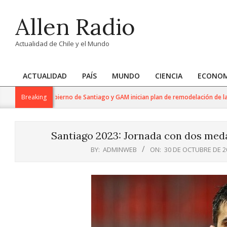
Skip
Allen Radio
to
content
Actualidad de Chile y el Mundo
ACTUALIDAD
PAÍS
MUNDO
CIENCIA
ECONOM
Primary
Navigation
País: Gobierno de Santiago y GAM inician plan de remodelación de la pla
Breaking
Menu
Santiago 2023: Jornada con dos medall
BY:
ADMINWEB
ON:
30 DE OCTUBRE DE 2