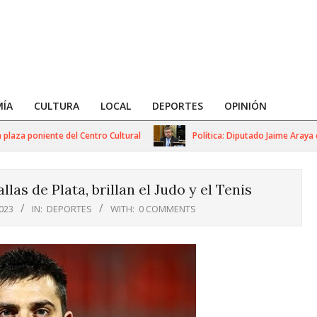
ÍA
CULTURA
LOCAL
DEPORTES
OPINIÓN
za poniente del Centro Cultural
Política: Diputado Jaime Araya cue
as de Plata, brillan el Judo y el Tenis
023
IN:
DEPORTES
WITH:
0 COMMENTS