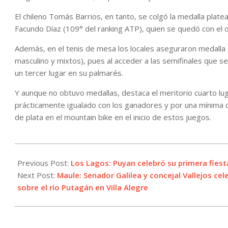
El chileno Tomás Barrios, en tanto, se colgó la medalla platea
Facundo Díaz (109° del ranking ATP), quien se quedó con el o
Además, en el tenis de mesa los locales aseguraron medalla
masculino y mixtos), pues al acceder a las semifinales que 
un tercer lugar en su palmarés.
Y aunque no obtuvo medallas, destaca el meritorio cuarto luga
prácticamente igualado con los ganadores y por una mínima di
de plata en el mountain bike en el inicio de estos juegos.
2023-
10-
Previous Post:
Los Lagos: Puyan celebró su primera fies
30
Next Post:
Maule: Senador Galilea y concejal Vallejos ce
sobre el río Putagán en Villa Alegre