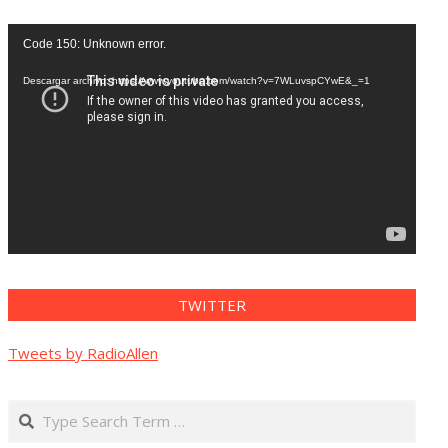
Reproductor
Code 150: Unknown error.
de
vídeo
Descargar archivo: https://www.youtube.com/watch?v=7WLuvspCYwE&_=1
TWITTER
Tweets by RadioAllen
Search