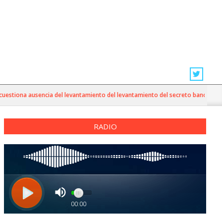
stiona ausencia del levantamiento del levantamiento del secreto bancario en c
RADIO