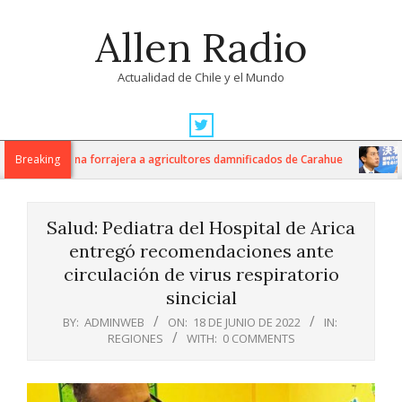
Skip
Allen Radio
to
content
Actualidad de Chile y el Mundo
Primary
Navigation
kilos de avena forrajera a agricultores damnificados de Carahue
Breaking
J
Menu
Salud: Pediatra del Hospital de Arica
entregó recomendaciones ante
circulación de virus respiratorio
sincicial
BY:
ADMINWEB
ON:
18 DE JUNIO DE 2022
IN:
REGIONES
WITH:
0 COMMENTS