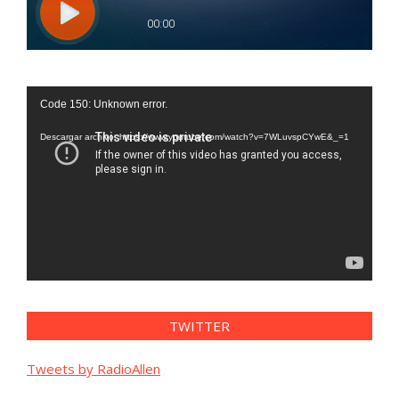
Reproductor
Code 150: Unknown error.
de
vídeo
Descargar archivo: https://www.youtube.com/watch?v=7WLuvspCYwE&_=1
TWITTER
Tweets by RadioAllen