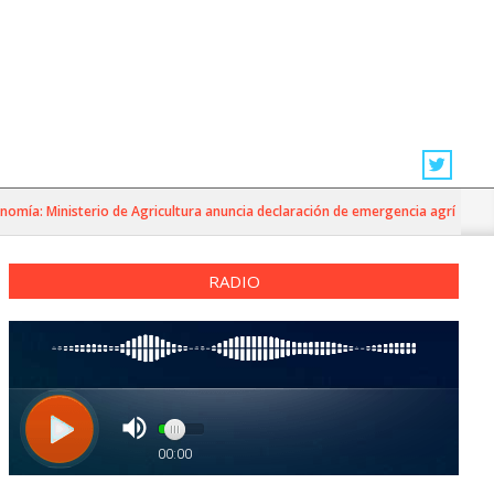
 Ministerio de Agricultura anuncia declaración de emergencia agrícola por sis
RADIO