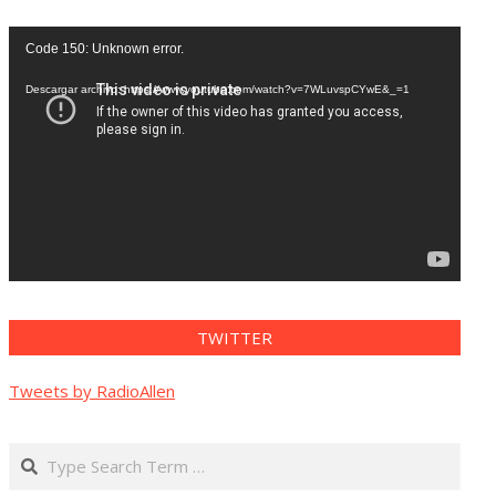
Reproductor
Code 150: Unknown error.
de
vídeo
Descargar archivo: https://www.youtube.com/watch?v=7WLuvspCYwE&_=1
TWITTER
Tweets by RadioAllen
Search