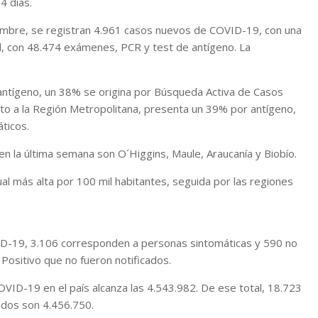
4 días.
embre, se registran 4.961 casos nuevos de COVID-19, con una
al, con 48.474 exámenes, PCR y test de antígeno. La
antígeno, un 38% se origina por Búsqueda Activa de Casos
nto a la Región Metropolitana, presenta un 39% por antígeno,
ticos.
n la última semana son O´Higgins, Maule, Araucanía y Biobío.
tual más alta por 100 mil habitantes, seguida por las regiones
ID-19, 3.106 corresponden a personas sintomáticas y 590 no
ositivo que no fueron notificados.
OVID-19 en el país alcanza las 4.543.982. De ese total, 18.723
ados son 4.456.750.