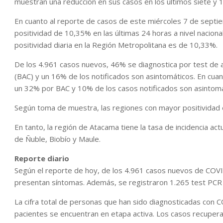
muestran una reducción en sus casos en los últimos siete y 1
En cuanto al reporte de casos de este miércoles 7 de septi
positividad de 10,35% en las últimas 24 horas a nivel nacion
positividad diaria en la Región Metropolitana es de 10,33%.
De los 4.961 casos nuevos, 46% se diagnostica por test de 
(BAC) y un 16% de los notificados son asintomáticos. En cua
un 32% por BAC y 10% de los casos notificados son asintomá
Según toma de muestra, las regiones con mayor positividad e
En tanto, la región de Atacama tiene la tasa de incidencia ac
de Ñuble, Biobío y Maule.
Reporte diario
Según el reporte de hoy, de los 4.961 casos nuevos de COV
presentan síntomas. Además, se registraron 1.265 test PCR P
La cifra total de personas que han sido diagnosticadas con C
pacientes se encuentran en etapa activa. Los casos recuper