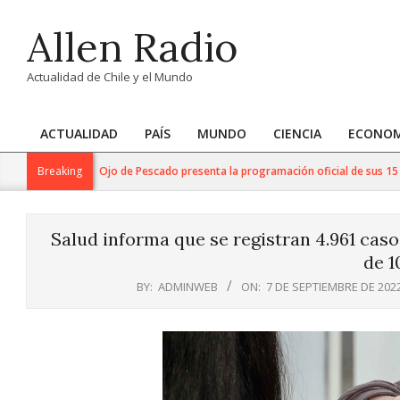
Skip
Allen Radio
to
content
Actualidad de Chile y el Mundo
ACTUALIDAD
PAÍS
MUNDO
CIENCIA
ECONOM
Primary
Navigation
acional de Cine Ojo de Pescado presenta la programación oficial de sus 15 años: 
Breaking
Menu
Salud informa que se registran 4.961 cas
de 1
BY:
ADMINWEB
ON:
7 DE SEPTIEMBRE DE 202