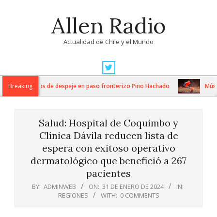
Skip
Allen Radio
to
content
Actualidad de Chile y el Mundo
Primary
Navigation
ensos trabajos de despeje en paso fronterizo Pino Hachado
Breaking
Música: 
Menu
Salud: Hospital de Coquimbo y
Clínica Dávila reducen lista de
espera con exitoso operativo
dermatológico que benefició a 267
pacientes
BY:
ADMINWEB
ON:
31 DE ENERO DE 2024
IN:
REGIONES
WITH:
0 COMMENTS