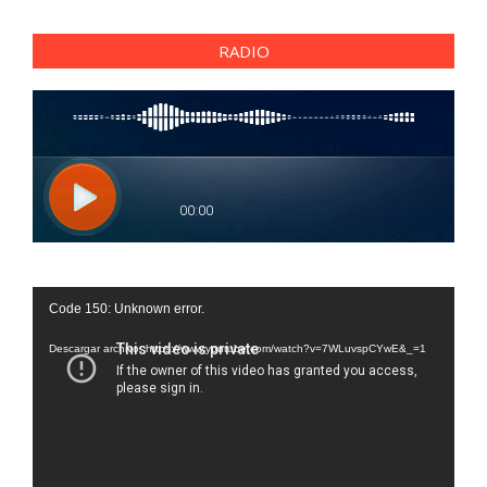
RADIO
Reproductor
Code 150: Unknown error.
de
vídeo
Descargar archivo: https://www.youtube.com/watch?v=7WLuvspCYwE&_=1