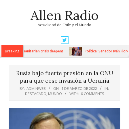
Skip
Allen Radio
to
content
Actualidad de Chile y el Mundo
Primary
Navigation
ions as humanitarian crisis deepens
Breaking
Política: Senador Iván Flores
Menu
Rusia bajo fuerte presión en la ONU
para que cese invasión a Ucrania
BY:
ADMINWEB
ON:
1 DE MARZO DE 2022
IN:
DESTACADO
,
MUNDO
WITH:
0 COMMENTS