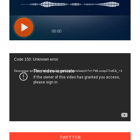
Reproductor
Code 150: Unknown error.
de
vídeo
Descargar archivo: https://www.youtube.com/watch?v=7WLuvspCYwE&_=1
TWITTER