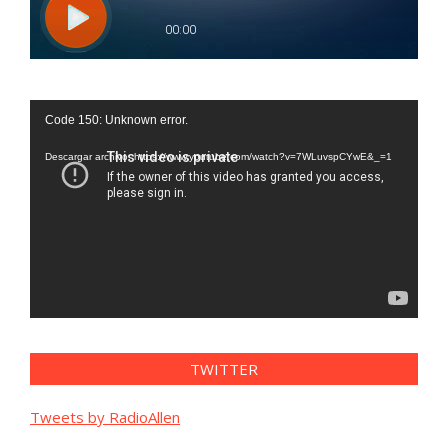
Reproductor
Code 150: Unknown error.
de
vídeo
Descargar archivo: https://www.youtube.com/watch?v=7WLuvspCYwE&_=1
TWITTER
Tweets by RadioAllen