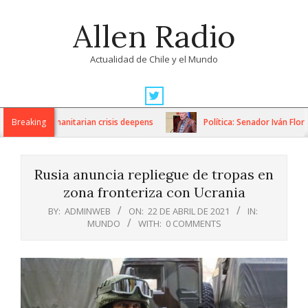
Skip
Allen Radio
to
content
Actualidad de Chile y el Mundo
Primary
Navigation
ons as humanitarian crisis deepens
Breaking
Política: Senador Iván Flores
Menu
Rusia anuncia repliegue de tropas en
zona fronteriza con Ucrania
BY:
ADMINWEB
ON:
22 DE ABRIL DE 2021
IN:
MUNDO
WITH:
0 COMMENTS