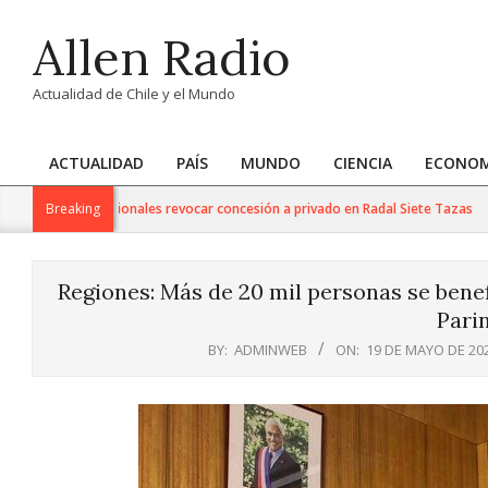
Skip
Allen Radio
to
content
Actualidad de Chile y el Mundo
ACTUALIDAD
PAÍS
MUNDO
CIENCIA
ECONOM
Primary
Navigation
 de Bienes Nacionales revocar concesión a privado en Radal Siete Tazas
Breaking
Menu
Regiones: Más de 20 mil personas se benef
Pari
BY:
ADMINWEB
ON:
19 DE MAYO DE 20