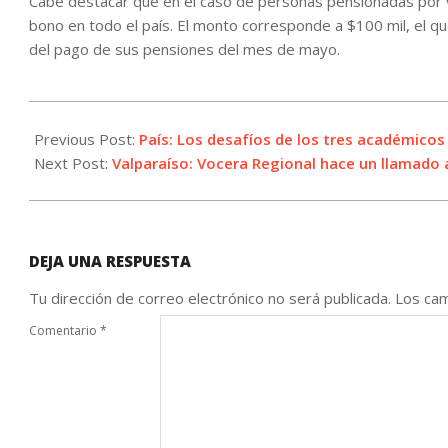
Cabe destacar que en el caso de personas pensionadas por ve
bono en todo el país. El monto corresponde a $100 mil, el 
del pago de sus pensiones del mes de mayo.
2021-
05-
Previous Post:
País: Los desafíos de los tres académicos
19
Next Post:
Valparaíso: Vocera Regional hace un llamado a
DEJA UNA RESPUESTA
Tu dirección de correo electrónico no será publicada.
Los cam
Comentario
*