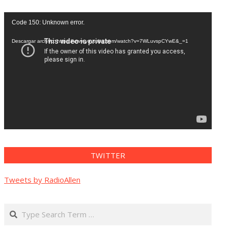
Reproductor
Code 150: Unknown error.
de
vídeo
Descargar archivo: https://www.youtube.com/watch?v=7WLuvspCYwE&_=1
TWITTER
Tweets by RadioAllen
Search