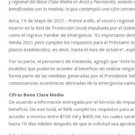
y regional del Bono Clase Media en Arica y Parinacota, ocasión
beneficiadas con la medida, la que contempló una cifra cercana 
Arica, 19 de Mayo de 2021.- Frente a ello, el vocero region
inserto en la Red de Protección Social impulsada por el Gobi
como el Ingreso Familiar de Emergencia. “Es importante des
Media 2021 pero cumplen los requisitos para el Préstamo Soli
plazos establecidos, es decir, hasta el mes de octubre”, expli
Por su parte, el personero de Hacienda, agregó que “este b
invalidez que pudieron acceder al beneficio sin realizar ningú
forma parte de las medidas generadas por el Presidente Seb
consecuencias económicas derivadas de la emergencia sanita
Cifras Bono Clase Media
De acuerdo a información entregada por el Servicio de Impuest
beneficio. De ese total, el 96% cumplió los requisitos para 
acceder a montos entre $100 mil y $400 mil, los cuales será
hasta 10 días hábiles después de que la solicitud sea aproba