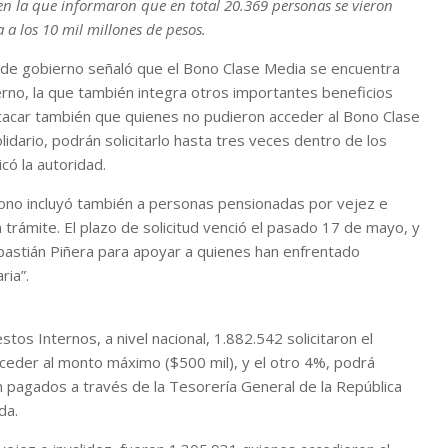
 en la que informaron que en total 20.369 personas se vieron
a los 10 mil millones de pesos.
al de gobierno señaló que el Bono Clase Media se encuentra
erno, la que también integra otros importantes beneficios
tacar también que quienes no pudieron acceder al Bono Clase
dario, podrán solicitarlo hasta tres veces dentro de los
có la autoridad.
ono incluyó también a personas pensionadas por vejez e
n trámite. El plazo de solicitud venció el pasado 17 de mayo, y
astián Piñera para apoyar a quienes han enfrentado
ria”.
os Internos, a nivel nacional, 1.882.542 solicitaron el
acceder al monto máximo ($500 mil), y el otro 4%, podrá
n pagados a través de la Tesorería General de la República
da.