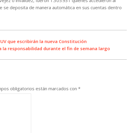
jez o invalidez, fueron 1.305.931 quienes accedieron al
que se deposita de manera automática en sus cuentas dentro
 UV que escribirán la nueva Constitución
 la responsabilidad durante el fin de semana largo
pos obligatorios están marcados con
*