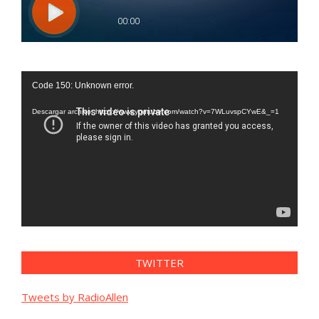
Reproductor
Code 150: Unknown error.
de
vídeo
Descargar archivo: https://www.youtube.com/watch?v=7WLuvspCYwE&_=1
TWITTER
Tweets by RadioAllen