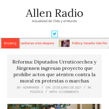
Skip
Allen Radio
to
content
Actualidad de Chile y el Mundo
Primary
Navigation
ons as humanitarian crisis deepens
Breaking
Política: Senador Iván Flores 
Menu
Reforma: Diputados Urruticoechea y
Jürgensen ingresan proyecto que
prohíbe actos que atenten contra la
moral en protestas o marchas
BY:
ADMINWEB
ON:
23 DE JUNIO DE 2021
IN:
POLÍTICA
WITH:
0 COMMENTS