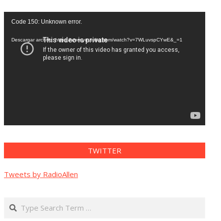
Reproductor
Code 150: Unknown error.
de
vídeo
Descargar archivo: https://www.youtube.com/watch?v=7WLuvspCYwE&_=1
TWITTER
Tweets by RadioAllen
Search