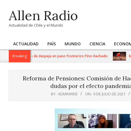
Skip
Allen Radio
to
content
Actualidad de Chile y el Mundo
ACTUALIDAD
PAÍS
MUNDO
CIENCIA
ECONOM
Primary
Navigation
ntensos trabajos de despeje en paso fronterizo Pino Hachado
Breaking
Música
Menu
Reforma de Pensiones: Comisión de Haci
dudas por el efecto pandemia
BY:
ADMINWEB
ON:
9 DE JULIO DE 2021