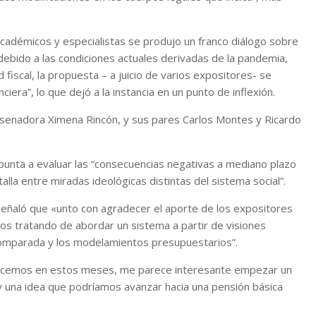
académicos y especialistas se produjo un franco diálogo sobre
, debido a las condiciones actuales derivadas de la pandemia,
fiscal, la propuesta – a juicio de varios expositores- se
ciera”, lo que dejó a la instancia en un punto de inflexión.
a, senadora Ximena Rincón, y sus pares Carlos Montes y Ricardo
punta a evaluar las “consecuencias negativas a mediano plazo
alla entre miradas ideológicas distintas del sistema social”.
señaló que «unto con agradecer el aporte de los expositores
os tratando de abordar un sistema a partir de visiones
a comparada y los modelamientos presupuestarios”.
 hacemos en estos meses, me parece interesante empezar un
hay una idea que podríamos avanzar hacia una pensión básica