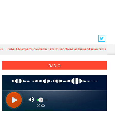
Cuba: UN experts condemn new US sanctions as humanitarian crisis deepens
RADIO