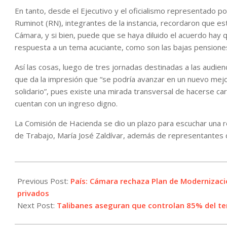
En tanto, desde el Ejecutivo y el oficialismo representado p
Ruminot (RN), integrantes de la instancia, recordaron que e
Cámara, y si bien, puede que se haya diluido el acuerdo hay qu
respuesta a un tema acuciante, como son las bajas pensiones 
Así las cosas, luego de tres jornadas destinadas a las audienc
que da la impresión que “se podría avanzar en un nuevo mejo
solidario”, pues existe una mirada transversal de hacerse ca
cuentan con un ingreso digno.
La Comisión de Hacienda se dio un plazo para escuchar una ro
de Trabajo, María José Zaldívar, además de representantes 
2021-
07-
Previous Post:
País: Cámara rechaza Plan de Modernizació
09
privados
Next Post:
Talibanes aseguran que controlan 85% del ter