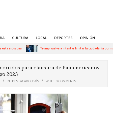
ÍA
CULTURA
LOCAL
DEPORTES
OPINIÓN
 industria
Trump vuelve a intentar limitar la ciudadanía por nacim
ecorridos para clausura de Panamericanos
go 2023
3
IN:
DESTACADO
,
PAÍS
WITH:
0 COMMENTS