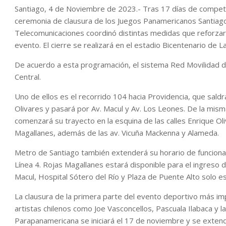
Santiago, 4 de Noviembre de 2023.- Tras 17 días de compete
ceremonia de clausura de los Juegos Panamericanos Santiago
Telecomunicaciones coordinó distintas medidas que reforzarán
evento. El cierre se realizará en el estadio Bicentenario de La
De acuerdo a esta programación, el sistema Red Movilidad di
Central.
Uno de ellos es el recorrido 104 hacia Providencia, que saldr
Olivares y pasará por Av. Macul y Av. Los Leones. De la mism
comenzará su trayecto en la esquina de las calles Enrique Ol
Magallanes, además de las av. Vicuña Mackenna y Alameda.
Metro de Santiago también extenderá su horario de funciona
Línea 4. Rojas Magallanes estará disponible para el ingreso 
Macul, Hospital Sótero del Río y Plaza de Puente Alto solo es
La clausura de la primera parte del evento deportivo más im
artistas chilenos como Joe Vasconcellos, Pascuala Ilabaca y la
Parapanamericana se iniciará el 17 de noviembre y se extend