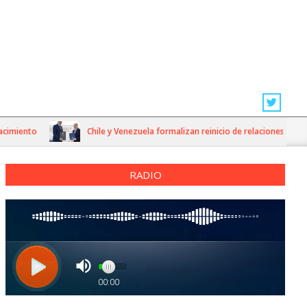
iento
Chile y Venezuela formalizan reinicio de relaciones consulare
RADIO