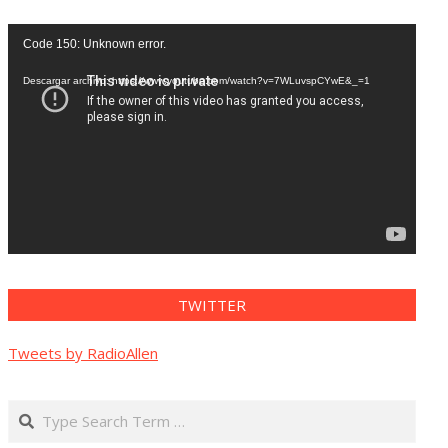
Reproductor
Code 150: Unknown error.
de
vídeo
Descargar archivo: https://www.youtube.com/watch?v=7WLuvspCYwE&_=1
TWITTER
Tweets by RadioAllen
Search