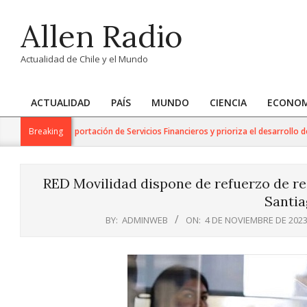
Skip
Allen Radio
to
content
Actualidad de Chile y el Mundo
ACTUALIDAD
PAÍS
MUNDO
CIENCIA
ECONOM
Primary
Navigation
jo para la Exportación de Servicios Financieros y prioriza el desarrollo de esta
Breaking
Menu
RED Movilidad dispone de refuerzo de r
Santia
BY:
ADMINWEB
ON:
4 DE NOVIEMBRE DE 202