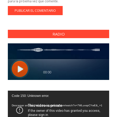
para la próxima vez que comente.
RADIO
Reproductor
Code 150: Unknown error.
de
vídeo
Descargar archivo: https://www.youtube.com/watch?v=7WLuvspCYwE&_=1