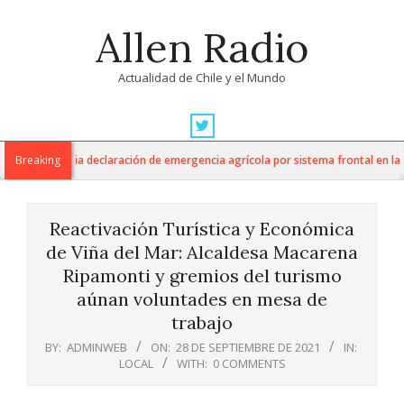
Skip
Allen Radio
to
content
Actualidad de Chile y el Mundo
Primary
Navigation
ultura anuncia declaración de emergencia agrícola por sistema frontal en la Re
Breaking
Menu
Reactivación Turística y Económica
de Viña del Mar: Alcaldesa Macarena
Ripamonti y gremios del turismo
aúnan voluntades en mesa de
trabajo
BY:
ADMINWEB
ON:
28 DE SEPTIEMBRE DE 2021
IN:
LOCAL
WITH:
0 COMMENTS